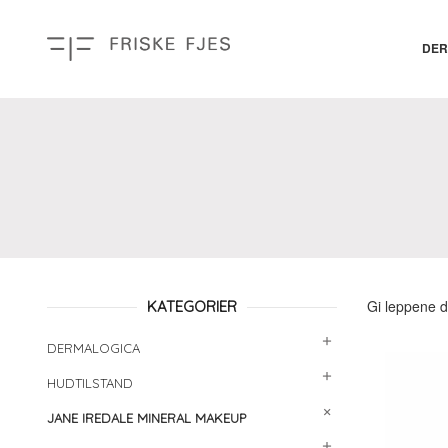
Gå
Lukk
PRODUKTER
til
innholdet
DER
Gi leppene de
KATEGORIER
DERMALOGICA
HUDTILSTAND
JANE IREDALE MINERAL MAKEUP