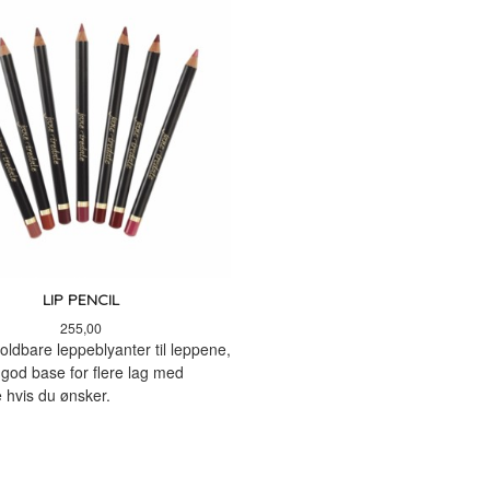
LIP PENCIL
Pris
255,00
ldbare leppeblyanter til leppene,
god base for flere lag med
 hvis du ønsker.
LES MER