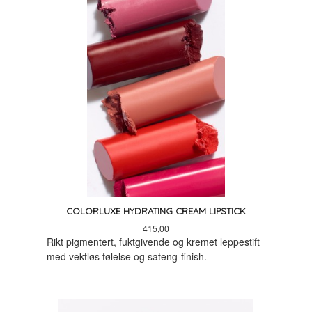
COLORLUXE HYDRATING CREAM LIPSTICK
Pris
415,00
Rikt pigmentert, fuktgivende og kremet leppestift
med vektløs følelse og sateng-finish.