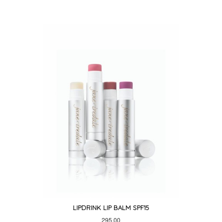
LIPDRINK LIP BALM SPF15
Pris
295,00