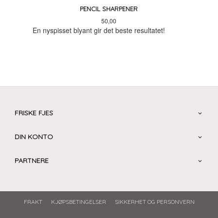
PENCIL SHARPENER
Pris
50,00
En nyspisset blyant gir det beste resultatet!
FRISKE FJES
DIN KONTO
PARTNERE
FRAKT
KJØPSBETINGELSER
SIKKERHET OG PERSONVERN