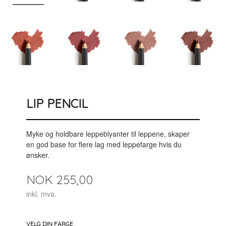
LIP PENCIL
Myke og holdbare leppeblyanter til leppene, skaper
en god base for flere lag med leppefarge hvis du
ønsker.
Pris
NOK
255,00
inkl. mva.
VELG DIN FARGE