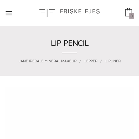
Gå
til
innholdet
0
LIP PENCIL
JANE IREDALE MINERAL MAKEUP
LEPPER
LIPLINER