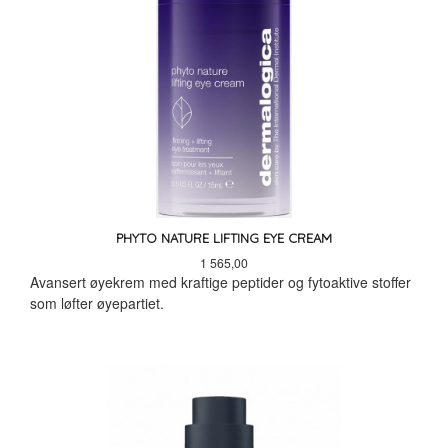
PHYTO NATURE LIFTING EYE CREAM
Pris
1 565,00
Avansert øyekrem med kraftige peptider og fytoaktive stoffer
som løfter øyepartiet.