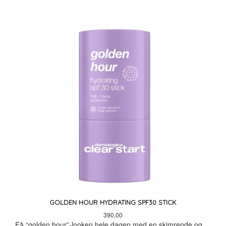
GOLDEN HOUR HYDRATING SPF30 STICK
Pris
390,00
Få “golden hour”-looken hele dagen med en skimrende og