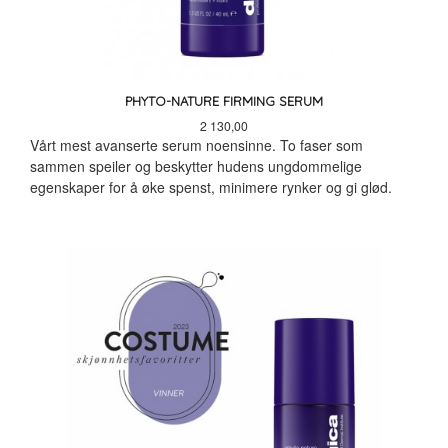
PHYTO-NATURE FIRMING SERUM
Pris
2 130,00
Vårt mest avanserte serum noensinne. To faser som
sammen speiler og beskytter hudens ungdommelige
egenskaper for å øke spenst, minimere rynker og gi glød.