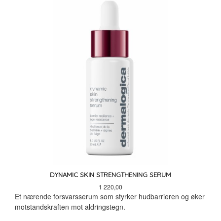
DYNAMIC SKIN STRENGTHENING SERUM
Pris
1 220,00
Et nærende forsvarsserum som styrker hudbarrieren og øker
motstandskraften mot aldringstegn.