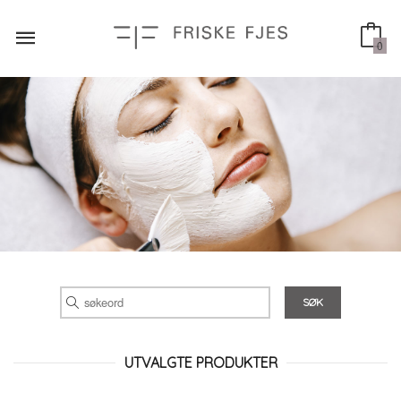
Gå
til
innholdet
0
UTVALGTE PRODUKTER