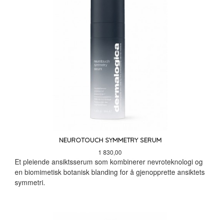
NEUROTOUCH SYMMETRY SERUM
Pris
1 830,00
Et pleiende ansiktsserum som kombinerer nevroteknologi og
en biomimetisk botanisk blanding for å gjenopprette ansiktets
symmetri.