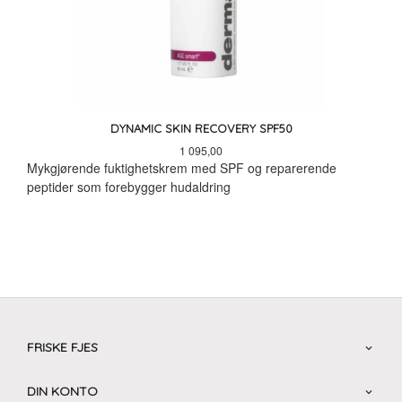
DYNAMIC SKIN RECOVERY SPF50
Pris
1 095,00
Mykgjørende fuktighetskrem med SPF og reparerende
peptider som forebygger hudaldring
FRISKE FJES
DIN KONTO