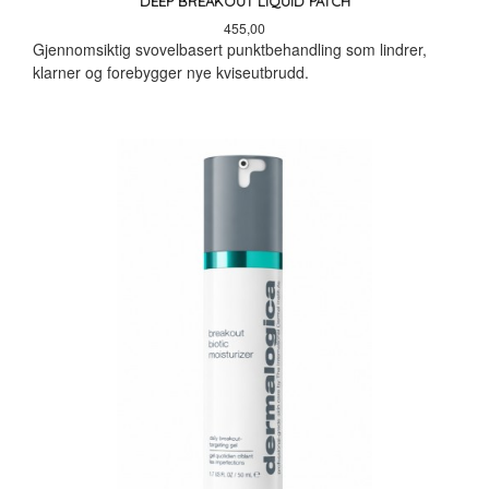
DEEP BREAKOUT LIQUID PATCH
Pris
455,00
Gjennomsiktig svovelbasert punktbehandling som lindrer,
klarner og forebygger nye kviseutbrudd.