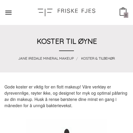
Gå
til
innholdet
0
KOSTER TIL ØYNE
JANE IREDALE MINERAL MAKEUP
KOSTER & TILBEHØR
Gode koster er viktig for en flott makeup! Våre verktøy er
dyrevennlige, røyter ikke, og designet for myk og optimal påføring
av din makeup. Husk å rense børstene dine minst en gang i
måneden for å unngå bakterievekst.