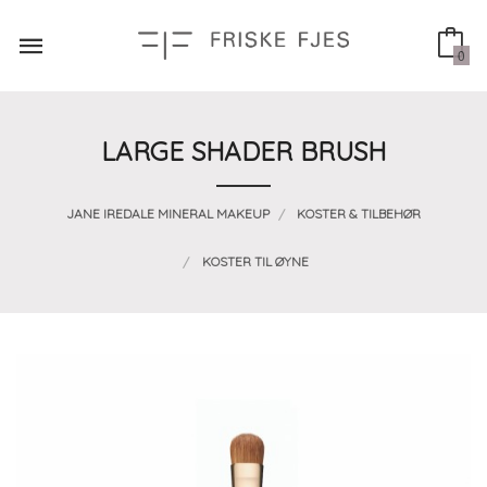
Gå
til
innholdet
0
LARGE SHADER BRUSH
JANE IREDALE MINERAL MAKEUP
KOSTER & TILBEHØR
KOSTER TIL ØYNE