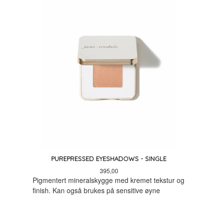
PUREPRESSED EYESHADOWS - SINGLE
Pris
395,00
Pigmentert mineralskygge med kremet tekstur og
finish. Kan også brukes på sensitive øyne