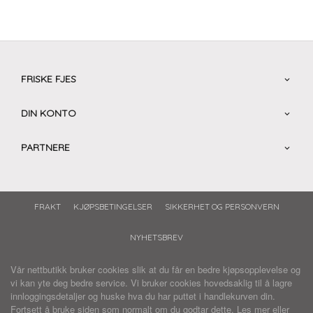
FRISKE FJES
DIN KONTO
PARTNERE
FRAKT
KJØPSBETINGELSER
SIKKERHET OG PERSONVERN
NYHETSBREV
Vår nettbutikk bruker cookies slik at du får en bedre kjøpsopplevelse og
vi kan yte deg bedre service. Vi bruker cookies hovedsaklig til å lagre
innloggingsdetaljer og huske hva du har puttet i handlekurven din.
Fortsett å bruke siden som normalt om du godtar dette.
Les mer
eller