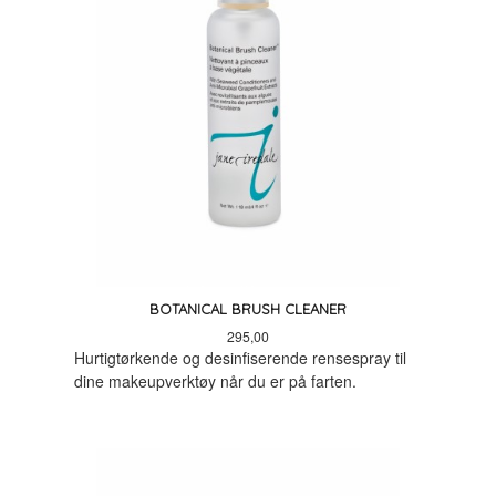
BOTANICAL BRUSH CLEANER
Pris
295,00
Hurtigtørkende og desinfiserende rensespray til
dine makeupverktøy når du er på farten.