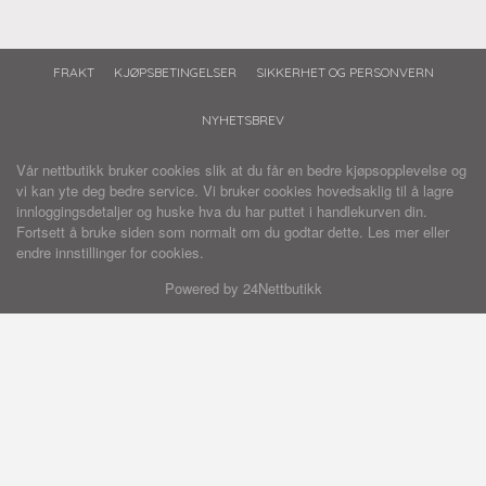
FRAKT
KJØPSBETINGELSER
SIKKERHET OG PERSONVERN
NYHETSBREV
Vår nettbutikk bruker cookies slik at du får en bedre kjøpsopplevelse og
vi kan yte deg bedre service. Vi bruker cookies hovedsaklig til å lagre
innloggingsdetaljer og huske hva du har puttet i handlekurven din.
Fortsett å bruke siden som normalt om du godtar dette.
Les mer
eller
endre innstillinger for cookies.
Powered by
24Nettbutikk