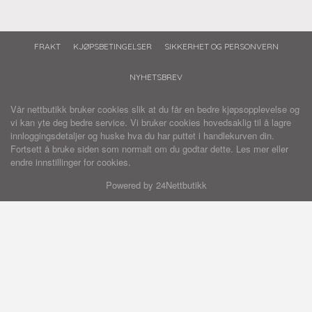
FRAKT
KJØPSBETINGELSER
SIKKERHET OG PERSONVERN
NYHETSBREV
Vår nettbutikk bruker cookies slik at du får en bedre kjøpsopplevelse og
vi kan yte deg bedre service. Vi bruker cookies hovedsaklig til å lagre
innloggingsdetaljer og huske hva du har puttet i handlekurven din.
Fortsett å bruke siden som normalt om du godtar dette.
Les mer
eller
endre innstillinger for cookies.
Powered by
24Nettbutikk