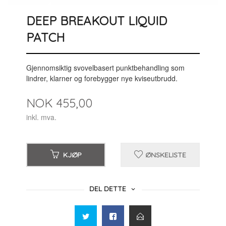
DEEP BREAKOUT LIQUID
PATCH
Gjennomsiktig svovelbasert punktbehandling som
lindrer, klarner og forebygger nye kviseutbrudd.
Pris
NOK
455,00
inkl. mva.
KJØP
ØNSKELISTE
DEL DETTE