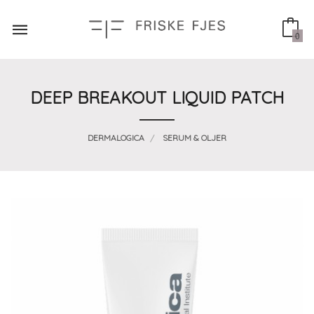
Gå
til
innholdet
0
DEEP BREAKOUT LIQUID PATCH
DERMALOGICA
SERUM & OLJER