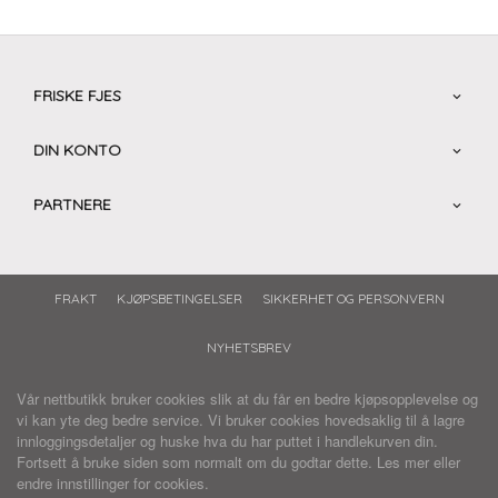
FRISKE FJES
DIN KONTO
PARTNERE
FRAKT
KJØPSBETINGELSER
SIKKERHET OG PERSONVERN
NYHETSBREV
Vår nettbutikk bruker cookies slik at du får en bedre kjøpsopplevelse og
vi kan yte deg bedre service. Vi bruker cookies hovedsaklig til å lagre
innloggingsdetaljer og huske hva du har puttet i handlekurven din.
Fortsett å bruke siden som normalt om du godtar dette.
Les mer
eller
endre innstillinger for cookies.