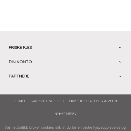
FRISKE FJES
DIN KONTO
PARTNERE
FRAKT
KJØPSBETINGELSER
SIKKERHET OG PERSONVERN
NYHETSBREV
Vår nettbutikk bruker cookies slik at du får en bedre kjøpsopplevelse og