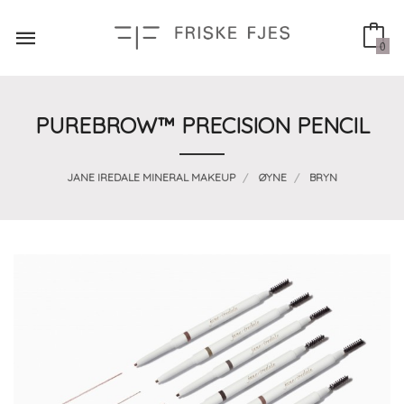
Gå
til
innholdet
0
PUREBROW™ PRECISION PENCIL
JANE IREDALE MINERAL MAKEUP
ØYNE
BRYN