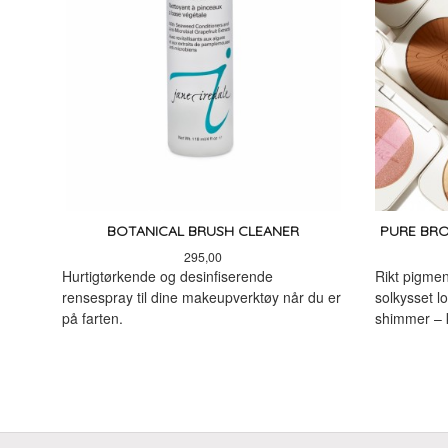
BOTANICAL BRUSH CLEANER
PURE BRO
Pris
295,00
Hurtigtørkende og desinfiserende
Rikt pigmen
rensespray til dine makeupverktøy når du er
solkysset lo
på farten.
shimmer – 
KJØP