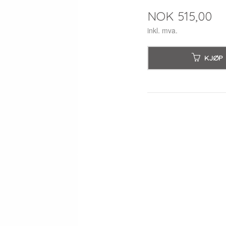
Pris
NOK
515,00
inkl. mva.
KJØP