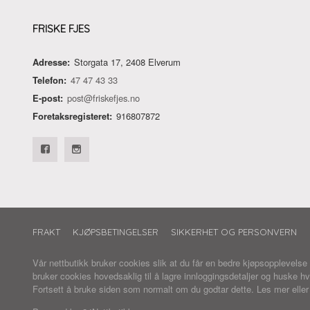
FRISKE FJES
Adresse:
Storgata 17, 2408 Elverum
Telefon:
47 47 43 33
E-post:
post@friskefjes.no
Foretaksregisteret:
916807872
FRAKT
KJØPSBETINGELSER
SIKKERHET OG PERSONVERN
Vår nettbutikk bruker cookies slik at du får en bedre kjøpsopplevelse
bruker cookies hovedsaklig til å lagre innloggingsdetaljer og huske hv
Fortsett å bruke siden som normalt om du godtar dette.
Les mer
elle