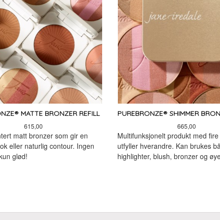
NZE® MATTE BRONZER REFILL
PUREBRONZE® SHIMMER BRONZ
Pris
Pris
615,00
665,00
tert matt bronzer som gir en
Multifunksjonelt produkt med fir
ok eller naturlig contour. Ingen
utfyller hverandre. Kan brukes 
kun glød!
highlighter, blush, bronzer og ø
LES MER
LES MER