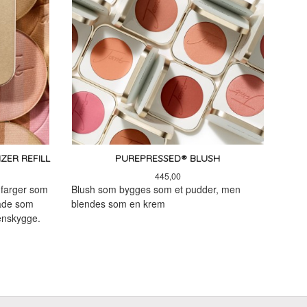
ER REFILL
PUREPRESSED® BLUSH
Pris
445,00
e farger som
Blush som bygges som et pudder, men
både som
blendes som en krem
yenskygge.
LES MER