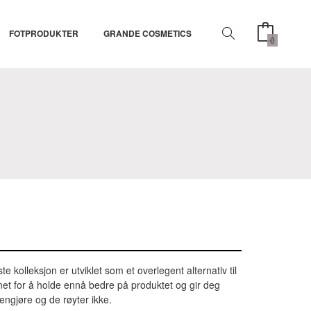
FOTPRODUKTER
GRANDE COSMETICS
0
e kolleksjon er utviklet som et overlegent alternativ til
gnet for å holde ennå bedre på produktet og gir deg
rengjøre og de røyter ikke.