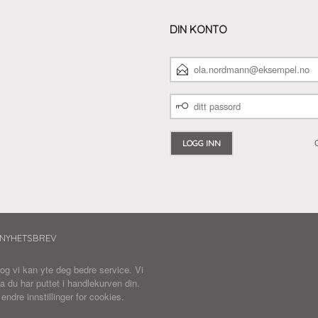
DIN KONTO
E-
POSTADRESSE
DITT
PASSORD
NYHETSBREV
 og vi kan yte deg bedre service. Vi
a du har puttet i handlekurven din.
r
endre innstillinger for cookies.