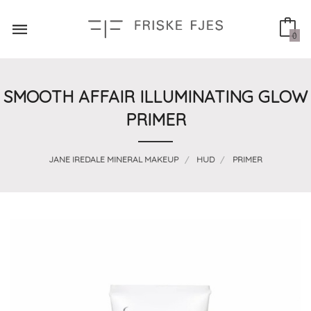
Gå
til
innholdet
0
SMOOTH AFFAIR ILLUMINATING GLOW
PRIMER
JANE IREDALE MINERAL MAKEUP
HUD
PRIMER