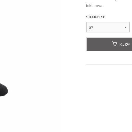
inkl. mva.
STØRRELSE
KJØP