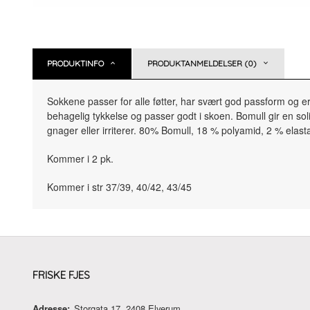
PRODUKTINFO
PRODUKTANMELDELSER (0)
Sokkene passer for alle føtter, har svært god passform og 
behagelig tykkelse og passer godt i skoen. Bomull gir en sol
gnager eller irriterer. 80% Bomull, 18 % polyamid, 2 % elast
Kommer i 2 pk.
Kommer i str 37/39, 40/42, 43/45
FRISKE FJES
Adresse:
Storgata 17, 2408 Elverum