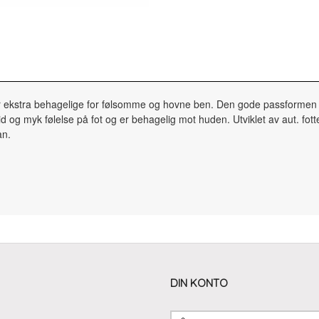
er ekstra behagelige for følsomme og hovne ben. Den gode passformen s
id og myk følelse på fot og er behagelig mot huden. Utviklet av aut. fo
an.
DIN KONTO
E-