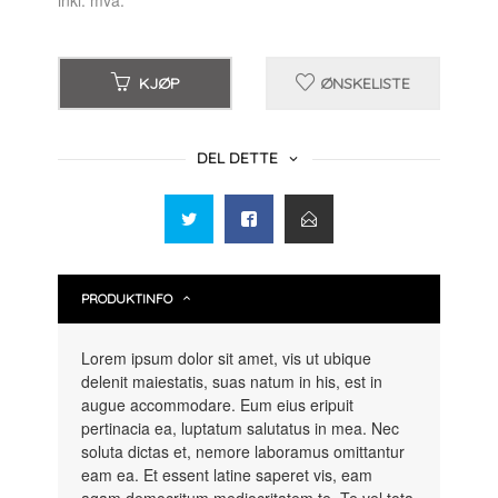
KJØP
ØNSKELISTE
DEL DETTE
PRODUKTINFO
Lorem ipsum dolor sit amet, vis ut ubique
delenit maiestatis, suas natum in his, est in
augue accommodare. Eum eius eripuit
pertinacia ea, luptatum salutatus in mea. Nec
soluta dictas et, nemore laboramus omittantur
eam ea. Et essent latine saperet vis, eam
agam democritum mediocritatem te. Te vel tota