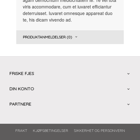
viris accommodare, cum et iuvaret efficiantur
deterruisset. Iuvaret omnesque appareat duo
te, his dicam vivendo ad.
PRODUKTANMELDELSER (0)
FRISKE FJES
DIN KONTO
PARTNERE
FRAKT
KJØPSBETINGELSER
SIKKERHET OG PERSONVERN