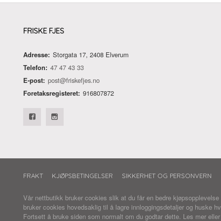
FRISKE FJES
Adresse:
Storgata 17, 2408 Elverum
Telefon:
47 47 43 33
E-post:
post@friskefjes.no
Foretaksregisteret:
916807872
FRAKT
KJØPSBETINGELSER
SIKKERHET OG PERSONVERN
Vår nettbutikk bruker cookies slik at du får en bedre kjøpsopplevelse
bruker cookies hovedsaklig til å lagre innloggingsdetaljer og huske hv
Fortsett å bruke siden som normalt om du godtar dette.
Les mer
elle