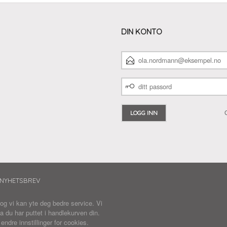
DIN KONTO
E-
POSTADRESSE
DITT
PASSORD
NYHETSBREV
 og vi kan yte deg bedre service. Vi
a du har puttet i handlekurven din.
r
endre innstillinger for cookies.