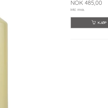
Pris
NOK
485,00
inkl. mva.
KJØP