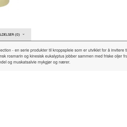
DELSER (0)
on - en serie produkter til kroppspleie som er utviklet for å invitere 
fransk rosmarin og kinesisk eukalyptus jobber sammen med friske oljer f
ndel og muskatsalvie mykgjør og nærer.