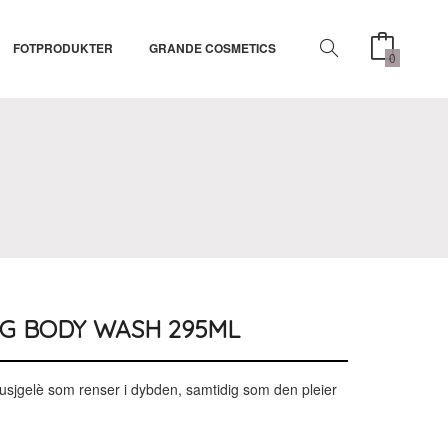
FOTPRODUKTER
GRANDE COSMETICS
0
G BODY WASH 295ML
sjgelè som renser i dybden, samtidig som den pleier