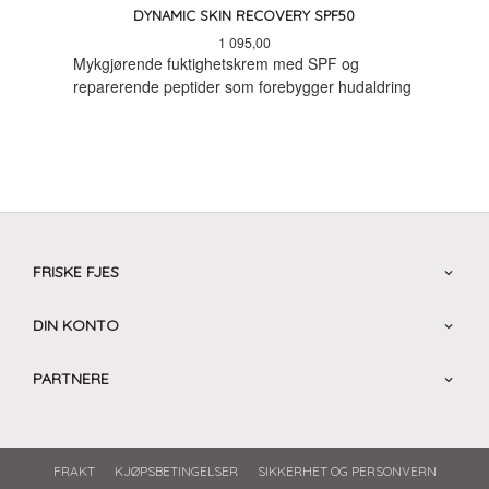
DYNAMIC SKIN RECOVERY SPF50
Pris
1 095,00
Mykgjørende fuktighetskrem med SPF og
reparerende peptider som forebygger hudaldring
FRISKE FJES
DIN KONTO
PARTNERE
FRAKT
KJØPSBETINGELSER
SIKKERHET OG PERSONVERN