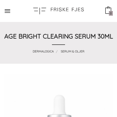
Gå
til
innholdet
0
AGE BRIGHT CLEARING SERUM 30ML
DERMALOGICA
SERUM & OLJER