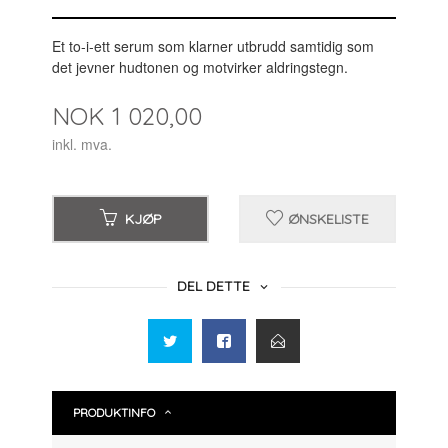
Et to-i-ett serum som klarner utbrudd samtidig som
det jevner hudtonen og motvirker aldringstegn.
Pris
NOK
1 020,00
inkl. mva.
KJØP
ØNSKELISTE
DEL DETTE
PRODUKTINFO