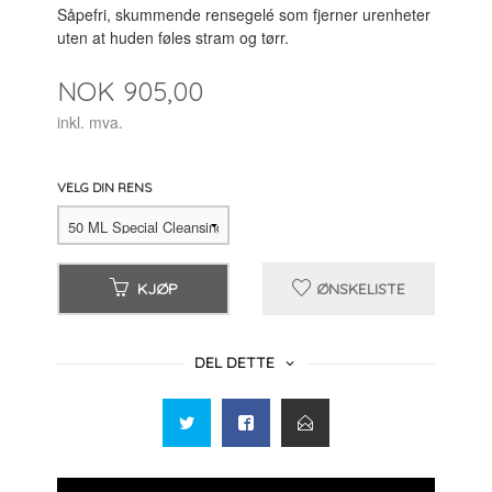
Såpefri, skummende rensegelé som fjerner urenheter
uten at huden føles stram og tørr.
Pris
NOK
905,00
inkl. mva.
VELG DIN RENS
KJØP
ØNSKELISTE
DEL DETTE