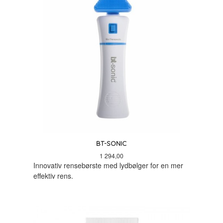
BT-SONIC
Pris
1 294,00
Innovativ rensebørste med lydbølger for en mer
effektiv rens.