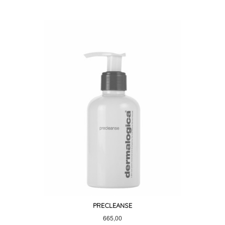
PRECLEANSE
Pris
665,00