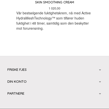
SKIN SMOOTHING CREAM
Pris
1 020,00
Vår bestselgende fuktighetskrem, nå med Active
HydraMeshTechnology™ som tilfører huden
fuktighet i 48 timer, samtidig som den beskytter
mot forurensning.
FRISKE FJES
DIN KONTO
PARTNERE