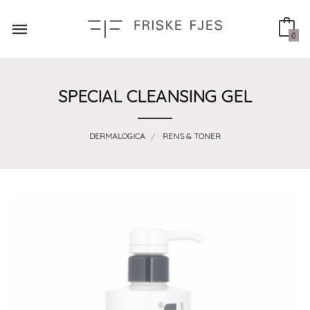
Gå
til
innholdet
0
SPECIAL CLEANSING GEL
DERMALOGICA
RENS & TONER